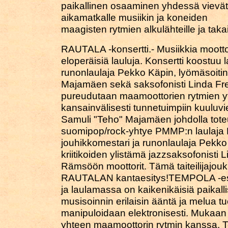
paikallinen osaaminen yhdessä vievät
aikamatkalle musiikin ja koneiden
maagisten rytmien alkulähteille ja takai
RAUTALA -konsertti.- Musiikkia moottorei
eloperäisiä lauluja. Konsertti koostuu 
runonlaulaja Pekko Käpin, lyömäsoitin
Majamäen sekä saksofonisti Linda Fre
pureudutaan maamoottorien rytmien y
kansainvälisesti tunnetuimpiin kuuluvi
Samuli "Teho" Majamäen johdolla toteu
suomipop/rock-yhtye PMMP:n laulaja P
jouhikkomestari ja runonlaulaja Pekk
kriitikoiden ylistämä jazzsaksofonisti 
Rämsöön moottorit. Tämä taiteilijajou
RAUTALAN kantaesitys!TEMPOLA -esi
ja laulamassa on kaikenikäisiä paikallis
musisoinnin erilaisin ääntä ja melua tu
manipuloidaan elektronisesti. Mukaan li
yhteen maamoottorin rytmin kanssa. 