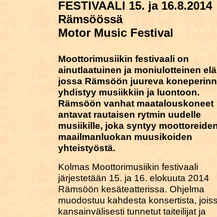
FESTIVAALI 15. ja 16.8.2014
Rämsöössä
Motor Music Festival
Moottorimusiikin festivaali on
ainutlaatuinen ja moniulotteinen el
jossa Rämsöön juureva koneperin
yhdistyy musiikkiin ja luontoon.
Rämsöön vanhat maatalouskoneet
antavat rautaisen rytmin uudelle
musiikille, joka syntyy moottoreiden
maailmanluokan muusikoiden
yhteistyöstä.
Kolmas Moottorimusiikin festivaali
järjestetään 15. ja 16. elokuuta 2014
Rämsöön kesäteatterissa. Ohjelma
muodostuu kahdesta konsertista, jois
kansainvälisesti tunnetut taiteilijat ja