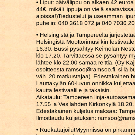
• Liput: päivälippu on alkaen 42 euroa
44€, mikäli lippuja on vielä saatavissa.
ajoissa!)Tiedustelut ja useamman lip
puhelin: 040 3618 072 ja 040 7036 2
• Helsingistä ja Tampereelta järjestet
Helsingistä Moottorimusiikin festivaal
16.30. Bussi pysähtyy Keimolan Nestee
klo 17.20. Tarvittaessa se pysähtyy m
lähtee klo 22.00 samaa reittiä. (Oy Ka
osoitteesta ramsoo@ramsoo.fi, sillä bu
väh. 20 matkustajaa). Edestakainen b
Lauttakylän 60-luvun onnikka kuljett
kautta festivaalille ja takaisin.
Aikataulu: Tampereen linja-autoasema
17.55 ja Vesilahden Kirkonkylä 18.20. 
Edestakainen kuljetus maksaa: Tamper
Ilmoittaudu kuljetuksiin: ramsoo@rams
• RuokatarjoilutMyynnissä on pirkanmaal