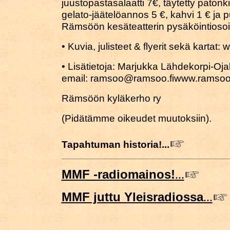
juustopastasalaatti 7€, täytetty paton
gelato-jäätelöannos 5 €, kahvi 1 € ja p
Rämsöön kesäteatterin pysäköintios
• Kuvia, julisteet & flyerit sekä kartat
• Lisätietoja: Marjukka Lähdekorpi-O
email: ramsoo@ramsoo.fiwww.ramsoo.
Rämsöön kyläkerho ry
(Pidätämme oikeudet muutoksiin).
Tapahtuman historia!...
MMF -radiomainos!
...
MMF juttu Yleisradiossa
...