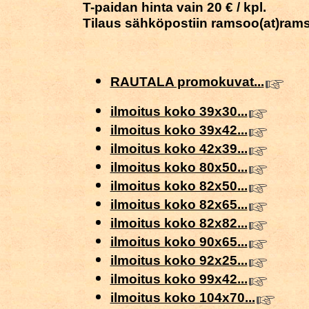
T-paidan hinta vain 20 € / kpl.
Tilaus sähköpostiin ramsoo(at)ramso
RAUTALA promokuvat...
ilmoitus koko 39x30...
ilmoitus koko 39x42...
ilmoitus koko 42x39...
ilmoitus koko 80x50...
ilmoitus koko 82x50...
ilmoitus koko 82x65...
ilmoitus koko 82x82...
ilmoitus koko 90x65...
ilmoitus koko 92x25...
ilmoitus koko 99x42...
ilmoitus koko 104x70...