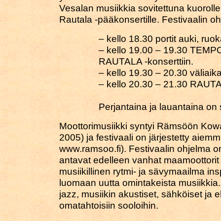
Vesalan musiikkia sovitettuna kuorolle 
Rautala -pääkonsertille. Festivaalin oh
– kello 18.30 portit auki, r
– kello 19.00 – 19.30 TEMPOL
RAUTALA -konserttiin.
– kello 19.30 – 20.30 väliaik
– kello 20.30 – 21.30 RAUTA
Perjantaina ja lauantaina on
Moottorimusiikki syntyi Rämsöön Kowa
2005) ja festivaali on järjestetty aie
www.ramsoo.fi). Festivaalin ohjelma on 
antavat edelleen vanhat maamoottorit
musiikillinen rytmi- ja sävymaailma ins
luomaan uutta omintakeista musiikkia.
jazz, musiikin akustiset, sähköiset ja 
omatahtoisiin sooloihin.