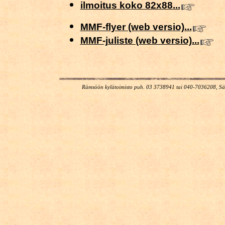
ilmoitus koko 82x88...
MMF-flyer (web versio)...
MMF-juliste (web versio)...
Rämsöön kylätoimisto puh. 03 3738941 tai 040-7036208, Sä