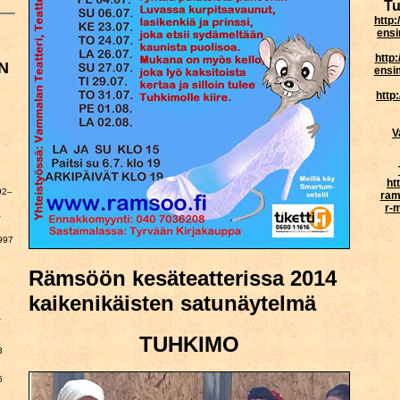
Tu
http
ensi
http
N
ensi
http
V
ht
92–
ram
r-
–
997
Rämsöön kesäteatterissa 2014
kaikenikäisten satunäytelmä
a
TUHKIMO
3
5