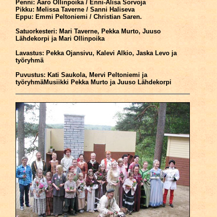
Penni: Aaro Ollinpoika / Enni-Alisa Sorvoja
Pikku: Melissa Taverne / Sanni Haliseva
Eppu: Emmi Peltoniemi / Christian Saren.
Satuorkesteri: Mari Taverne, Pekka Murto, Juuso
Lähdekorpi ja Mari Ollinpoika
Lavastus: Pekka Ojansivu, Kalevi Alkio, Jaska Levo ja
työryhmä
Puvustus: Kati Saukola, Mervi Peltoniemi ja
työryhmäMusiikki Pekka Murto ja Juuso Lähdekorpi