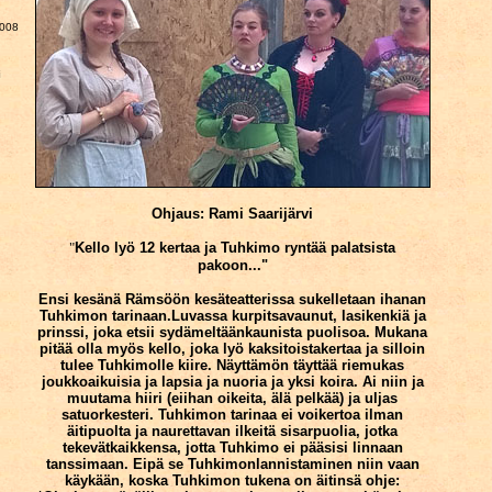
008
i
Ohjaus: Rami Saarijärvi
"
Kello lyö 12 kertaa ja Tuhkimo ryntää palatsista
pakoon..."
Ensi kesänä Rämsöön kesäteatterissa sukelletaan ihanan
Tuhkimon tarinaan.Luvassa kurpitsavaunut, lasikenkiä ja
prinssi, joka etsii sydämeltäänkaunista puolisoa. Mukana
pitää olla myös kello, joka lyö kaksitoistakertaa ja silloin
tulee Tuhkimolle kiire. Näyttämön täyttää riemukas
joukkoaikuisia ja lapsia ja nuoria ja yksi koira. Ai niin ja
muutama hiiri (eiihan oikeita, älä pelkää) ja uljas
satuorkesteri. Tuhkimon tarinaa ei voikertoa ilman
äitipuolta ja naurettavan ilkeitä sisarpuolia, jotka
tekevätkaikkensa, jotta Tuhkimo ei pääsisi linnaan
tanssimaan. Eipä se Tuhkimonlannistaminen niin vaan
käykään, koska Tuhkimon tukena on äitinsä ohje: