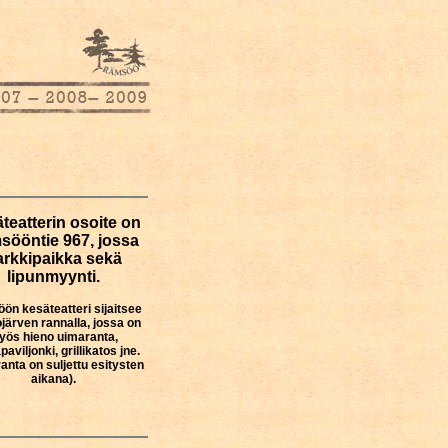
teatterin osoite on
ööntie 967, jossa
arkkipaikka sekä
lipunmyynti.
n kesäteatteri sijaitsee
järven rannalla, jossa on
yös hieno uimaranta,
aviljonki, grillikatos jne.
anta on suljettu esitysten
aikana).