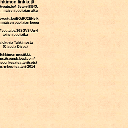
hkimon linkkejä:
://youtu.be/_6vww48I9XU
mmäisen puoliajan alku
://youtu.be/EGdFJ2ENvlk
mmäisen puoliajan loppu
://youtu.be/36SGV3lUu-4
toinen puoliaika
alokuvia Tuhkimosta
(Claudia Dispa)
Tuhkimon musiikki:
tps://soundcloud.com/
soonkesateatteri/sets/
ms-n-kes-teatteri-2014