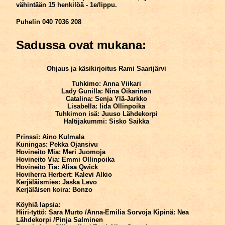
vähintään 15 henkilöä - 1e/lippu.
Puhelin 040 7036 208
Sadussa ovat mukana:
Ohjaus ja käsikirjoitus Rami Saarijärvi
Tuhkimo: Anna Viikari
Lady Gunilla: Nina Oikarinen
Catalina: Senja Ylä-Jarkko
Lisabella: Iida Ollinpoika
Tuhkimon isä: Juuso Lähdekorpi
Haltijakummi: Sisko Saikka
Prinssi: Aino Kulmala
Kuningas: Pekka Ojansivu
Hovineito Mia: Meri Juomoja
Hovineito Via: Emmi Ollinpoika
Hovineito Tia: Alisa Qwick
Hoviherra Herbert: Kalevi Alkio
Kerjäläismies: Jaska Levo
Kerjäläisen koira: Bonzo
Köyhiä lapsia:
Hiiri-tyttö: Sara Murto /Anna-Emilia Sorvoja Kipinä: Nea
Lähdekorpi /Pinja Salminen