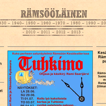
Kesä
Räms
p
n
Rämsöö
Suono
m
Rantap
(Uimar
ri