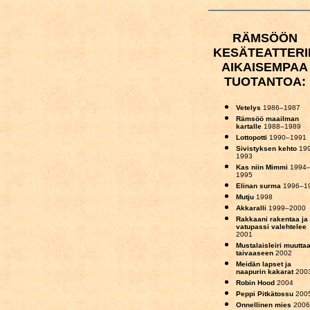
RÄMSÖÖN
KESÄTEATTERI
AIKAISEMPAA
TUOTANTOA:
Vetelys
1986–1987
Rämsöö maailman
kartalle
1988–1989
Lottopotti
1990–1991
Sivistyksen kehto
19
1993
Kas niin Mimmi
1994
1995
Elinan surma
1996–1
Mutju
1998
Akkaralli
1999–2000
Rakkaani rakentaa ja
vatupassi valehtelee
2001
Mustalaisleiri muutta
taivaaseen
2002
Meidän lapset ja
naapurin kakarat
200
Robin Hood
2004
Peppi Pitkätossu
200
Onnellinen mies
2006