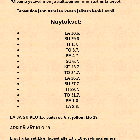
*Oleaina ystävällinen ja auttavainen, niin saat mitä toivot.
Tervetuloa jännittämään kenen jalkaan kenkä sopii.
Näytökset:
LA 28.6.
SU 29.6.
TI 1.7.
TO 3.7.
PE 4.7.
SU 6.7.
KE 23.7.
TO 24.7.
LA 26.7.
SU 27.7.
TI 29.7.
TO 31.7.
PE 1.8.
LA 2.8.
LA JA SU KLO 15, paitsi su 6.7. jolloin klo 19.
ARKIPÄIVÄT KLO 19
Liput aikuiset 16 e, lapset alle 13 v 10 e, ryhmäalennus